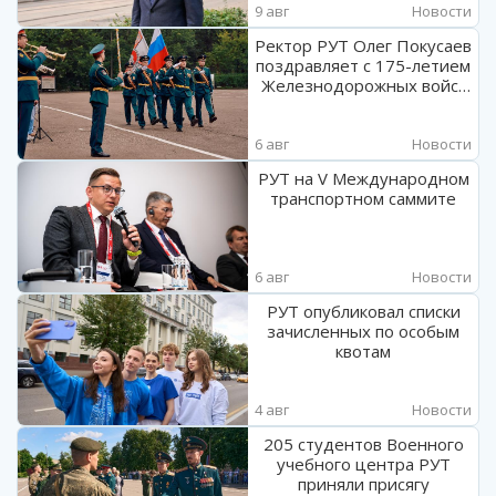
9 авг
Новости
Ректор РУТ Олег Покусаев
поздравляет с 175-летием
Железнодорожных войск
России
6 авг
Новости
РУТ на V Международном
транспортном саммите
6 авг
Новости
РУТ опубликовал списки
зачисленных по особым
квотам
4 авг
Новости
205 студентов Военного
учебного центра РУТ
приняли присягу