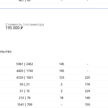
427 | 63
-
-
Стоимость 1-го семестра
195 000
₽
ельство
5961 | 2452
145
-
4420 | 1743
145
-
4120 | 1631
123
225
56 | 21
2
176
31 | 15
2
229
213 | 76
18
140
1541 | 709
-
150