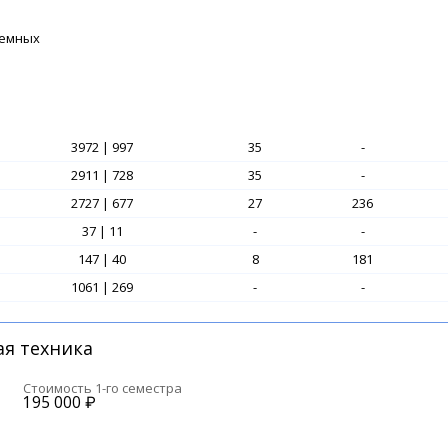
земных
3972 | 997
35
-
2911 | 728
35
-
2727 | 677
27
236
37 | 11
-
-
147 | 40
8
181
1061 | 269
-
-
я техника
Стоимость 1-го семестра
195 000
₽