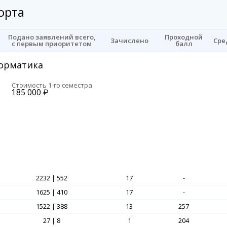
орта
Подано заявлений всего,
Проходной
Зачислено
Сре
с первым приоритетом
балл
орматика
Стоимость 1-го семестра
185 000
₽
2232 | 552
17
-
1625 | 410
17
-
1522 | 388
13
257
27 | 8
1
204