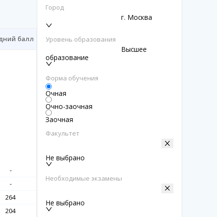
Город
г. Москва
дний балл
Уровень образования
Высшее
образование
Форма обучения
Очная
Очно-заочная
Заочная
Факультет
Не выбрано
-
Необходимые экзамены
-
264
Не выбрано
204