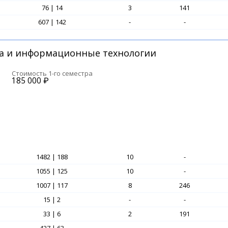
76 | 14
3
141
607 | 142
-
-
а и информационные технологии
Стоимость 1-го семестра
185 000
₽
1482 | 188
10
-
1055 | 125
10
-
1007 | 117
8
246
15 | 2
-
-
33 | 6
2
191