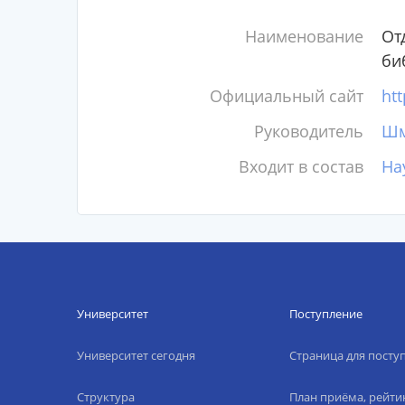
Наименование
От
би
Официальный сайт
htt
Руководитель
Шм
Входит в состав
На
Университет
Поступление
Университет сегодня
Страница для пост
Структура
План приёма, рейти