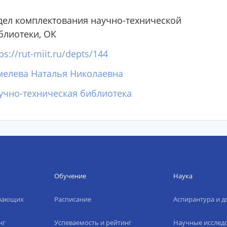
дел комплектования научно-технической
блиотеки, ОК
ps://rut-miit.ru/depts/144
елева Наталья Николаевна
учно-техническая библиотека
Обучение
Наука
упающих
Расписание
Аспирантура и д
нг
Успеваемость и рейтинг
Научные исслед