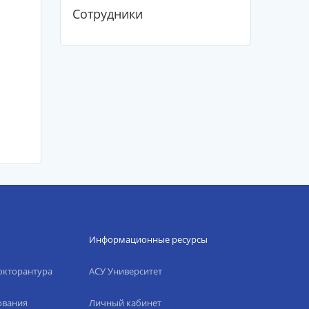
Сотрудники
Информационные ресурсы
окторантура
АСУ Университет
ования
Личный кабинет