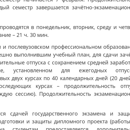
ждый семестр завершается зачётно-экзаменацио
роводятся в понедельник, вторник, среду и четв
ние – 21 ч. 30 мин.
м и послевузовском профессиональном образова
пешно выполнившим учебный план, для сдачи зач
ительные отпуска с сохранением средней зарабо
е, установленном для ежегодных отпуск
вых двух курсах по 40 календарных дней (20 дне
оследующих курсах – продолжительность отп
аждую сессию). Продолжительность экзаменацио
тся сдачей государственного экзамена и защ
одготовки и защиты дипломного проекта (работы
на студентам предоставляется дополнитель