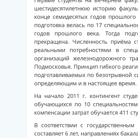
Первые студенты на Вечернем факул
шестидесятилетнюю историю факуль
конце семидесятых годов прошлого в
подготовка велась по 17 специально
годов прошлого века. Тогда под
прекращена. Численность приёма ст
реальными потребностями в спец
организаций железнодорожного тра
Подмосковья. Принцип гибкого реагир
подготавливаемых по безотрывной си
определяющим и в настоящее время.
На начало 2011 г. контингент студе
обучающихся по 10 специальностям
компенсации затрат обучается 411 сту
В соответствии с государственным
составляет 6 лет, направлениях бакала