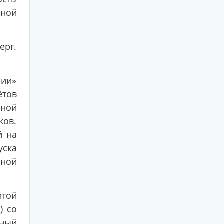
нной
ерг.
нии»
ётов
тной
ов.
й на
уска
нной
итой
) со
ный