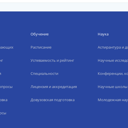
Обучение
Наука
упающих
Расписание
Аспирантура и д
нг
Успеваемость и рейтинг
Научные исслед
я
Специальности
Конференции, ко
вопросы
Лицензия и аккредитация
Научные школы
овка
Довузовская подготовка
Молодежная нау
рсы