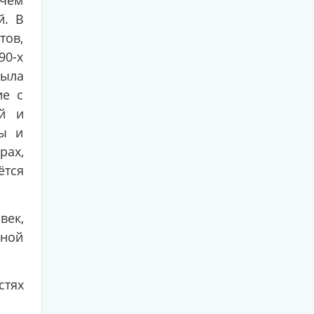
 чем
й. В
тов,
90-х
была
ие с
ий и
вы и
рах,
ётся
век,
лной
стях