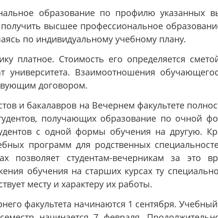
нальное образование по профилю указанных 
 получить высшее профессиональное образовани
чаясь по индивидуальному учебному плану.
ку платное. Стоимость его определяется смето
ат университета. Взаимоотношения обучающего
ствующим договором.
тов и бакалавров на Вечернем факультете полно
студентов, получающих образование по очной ф
тудентов с одной формы обучения на другую. К
чебных программ для родственных специальност
ах позволяет студентам-вечерникам за это в
ения обучения на старших курсах ту специально
вует месту и характеру их работы.
рнего факультета начинаются 1 сентября. Учебный
 семестр начинается 7 февраля. Продолжительн