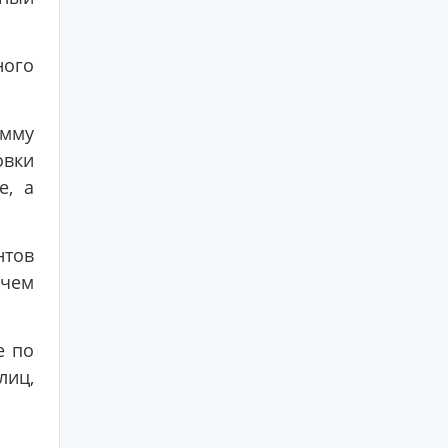
ного
амму
овки
е, а
нтов
ичем
е по
лиц,