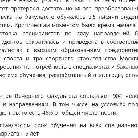
ьтете начали учиться в 1948 г. За свою более
тет претерпел достаточно много преобразовани
ека на факультете обучалось 3,5 тысячи студен
стям. Критическим моментом было время начала 
готовка специалистов по ряду направлений 
удентов сократилась и приведена в соответств
иалистах с высшим образованием предприят
нспорта и транспортного строительства Моск
ования на потребность в специалистах и бакалав
стеме обучения, разработанный в эти годы, оста
нтов Вечернего факультета составляет 904 чело
 и направлениям. В том числе, на условиях по
дентов, то есть 46% от общей численности.
 стандартом срок обучения на всех специально
вриата – 5 лет.