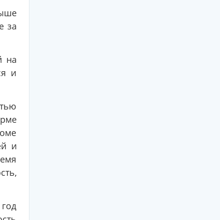
выше
е за
й на
ся и
стью
орме
роме
ей и
ремя
сть,
 год
ость