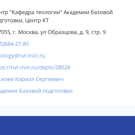
нтр "Кафедра теологии" Академии базовой
дготовки, Центр КТ
055, г. Москва, ул Образцова, д. 9, стр. 9
95)684-27-85
eology@rut-miit.ru
ps://rut-miit.ru/depts/28028
селев Кирилл Сергеевич
адемия базовой подготовки