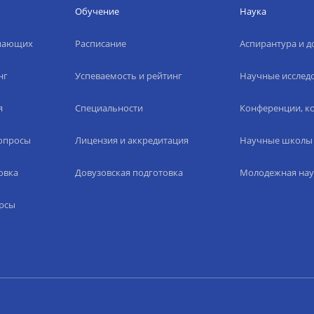
Обучение
Наука
упающих
Расписание
Аспирантура и д
нг
Успеваемость и рейтинг
Научные исслед
я
Специальности
Конференции, ко
вопросы
Лицензия и аккредитация
Научные школы
овка
Довузовская подготовка
Молодежная нау
рсы