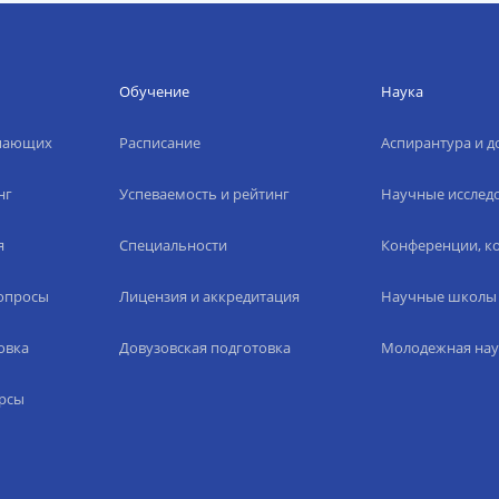
Обучение
Наука
упающих
Расписание
Аспирантура и д
нг
Успеваемость и рейтинг
Научные исслед
я
Специальности
Конференции, ко
вопросы
Лицензия и аккредитация
Научные школы
овка
Довузовская подготовка
Молодежная нау
рсы