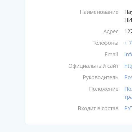
Наименование
На
НИ
Адрес
127
Телефоны
+ 7
Email
in
Официальный сайт
htt
Руководитель
Ро
Положение
По
тр
Входит в состав
РУ