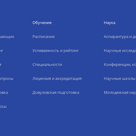
Обучение
Наука
упающих
Расписание
Аспирантура и д
нг
Успеваемость и рейтинг
Научные исслед
я
Специальности
Конференции, ко
вопросы
Лицензия и аккредитация
Научные школы
овка
Довузовская подготовка
Молодежная нау
рсы