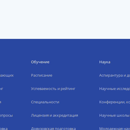
Обучение
Наука
упающих
Расписание
Аспирантура и д
нг
Успеваемость и рейтинг
Научные исслед
я
Специальности
Конференции, ко
вопросы
Лицензия и аккредитация
Научные школы
овка
Довузовская подготовка
Молодежная нау