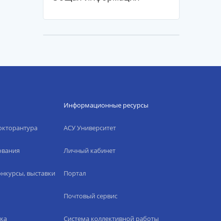
Информационные ресурсы
окторантура
АСУ Университет
ования
Личный кабинет
нкурсы, выставки
Портал
Почтовый сервис
ка
Система коллективной работы