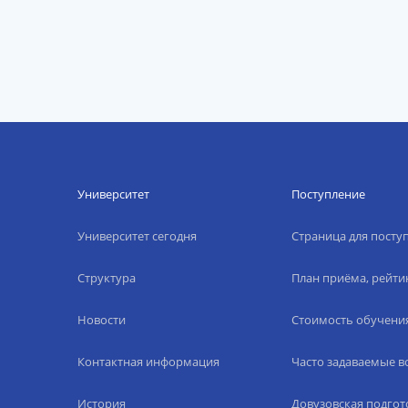
Университет
Поступление
Университет сегодня
Страница для пост
Структура
План приёма, рейти
Новости
Стоимость обучени
Контактная информация
Часто задаваемые 
История
Довузовская подгот