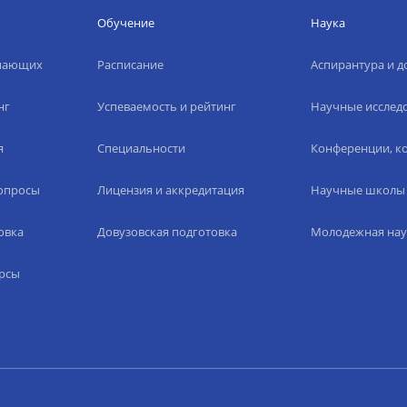
Обучение
Наука
упающих
Расписание
Аспирантура и д
нг
Успеваемость и рейтинг
Научные исслед
я
Специальности
Конференции, ко
вопросы
Лицензия и аккредитация
Научные школы
овка
Довузовская подготовка
Молодежная нау
рсы