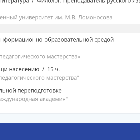
литература
Филолог. Преподаватель русского яз
енный университет им. М.В. Ломоносова
 информационно-образовательной средой
едагогического мастерства»
ощи населению
15 ч.
едагогического мастерства"
льной переподготовке
еждународная академия"