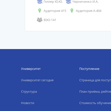
Геллер Ю.Ю.
Черниченко И.А.
Аудитория 415
Аудитория А-404
ВЭО-141
Университет
Поступление
Университет сегодня
Страница для пост
Структура
План приёма, рейти
Новости
Стоимость обучени