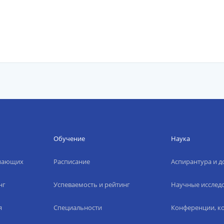
Обучение
Наука
упающих
Расписание
Аспирантура и д
нг
Успеваемость и рейтинг
Научные исслед
я
Специальности
Конференции, ко