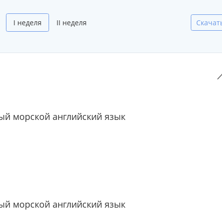
I неделя
II неделя
Скачат
й морской английский язык
й морской английский язык