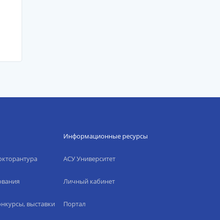
Информационные ресурсы
окторантура
АСУ Университет
ования
Личный кабинет
нкурсы, выставки
Портал