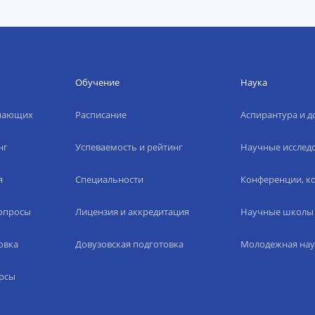
Обучение
Наука
упающих
Расписание
Аспирантура и д
нг
Успеваемость и рейтинг
Научные исслед
я
Специальности
Конференции, ко
вопросы
Лицензия и аккредитация
Научные школы
овка
Довузовская подготовка
Молодежная нау
рсы