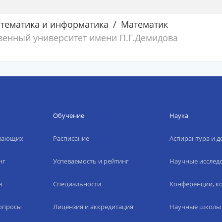
атематика и информатика
Математик
венный университет имени П.Г.Демидова
Обучение
Наука
упающих
Расписание
Аспирантура и д
нг
Успеваемость и рейтинг
Научные исслед
я
Специальности
Конференции, ко
вопросы
Лицензия и аккредитация
Научные школы