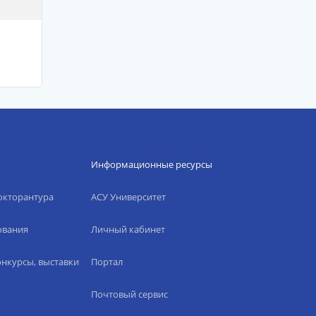
Информационные ресурсы
окторантура
АСУ Университет
ования
Личный кабинет
нкурсы, выставки
Портал
Почтовый сервис