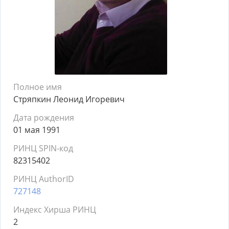
Полное имя
Стряпкин Леонид Игоревич
Дата рождения
01 мая 1991
РИНЦ SPIN-код
82315402
РИНЦ AuthorID
727148
Индекс Хирша РИНЦ
2