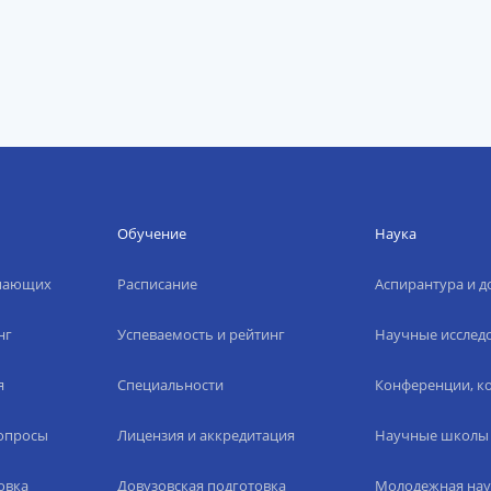
Обучение
Наука
упающих
Расписание
Аспирантура и д
нг
Успеваемость и рейтинг
Научные исслед
я
Специальности
Конференции, ко
вопросы
Лицензия и аккредитация
Научные школы
овка
Довузовская подготовка
Молодежная нау