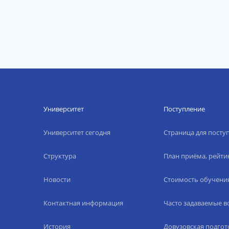
Университет
Поступление
Университет сегодня
Страница для пост
Структура
План приёма, рейти
Новости
Стоимость обучени
Контактная информация
Часто задаваемые 
История
Довузовская подгот