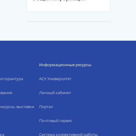
Информационные ресурсы
окторантура
АСУ Университет
ования
Личный кабинет
нкурсы, выставки
Портал
Почтовый сервис
ка
Система коллективной работы