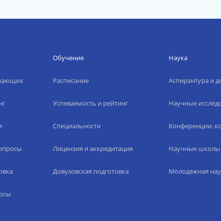
Обучение
Наука
упающих
Расписание
Аспирантура и д
нг
Успеваемость и рейтинг
Научные исслед
я
Специальности
Конференции, ко
вопросы
Лицензия и аккредитация
Научные школы
овка
Довузовская подготовка
Молодежная нау
рсы