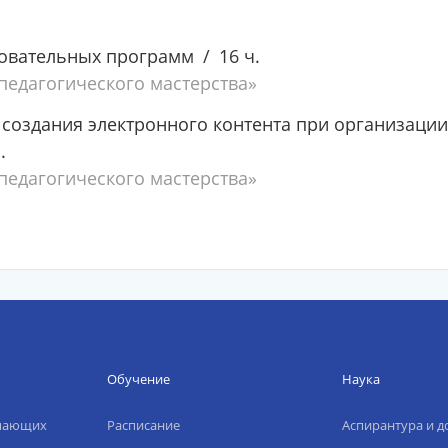
овательных программ
16 ч.
едагогического мастерства»
создания электронного контента при организации
.
едагогического мастерства»
Обучение
Наука
упающих
Расписание
Аспирантура и д