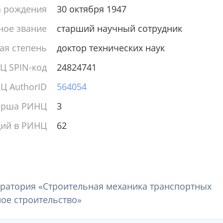
а рождения
30 октября 1947
ное звание
старший научный сотрудник
ая степень
доктор технических наук
Ц SPIN-код
24824741
Ц AuthorID
564054
ирша РИНЦ
3
ций в РИНЦ
62
ратория «Строительная механика транспортных
ое строительство»