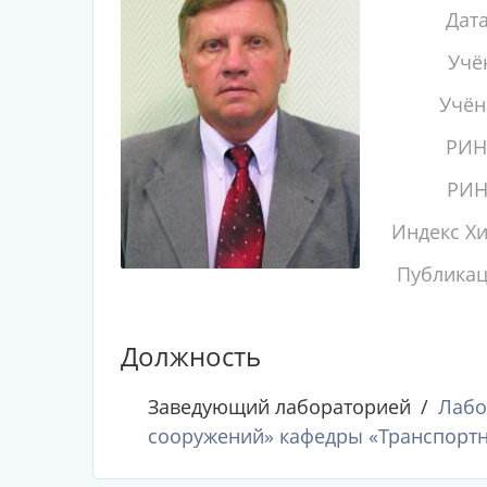
Дат
Учё
Учён
РИН
РИН
Индекс Х
Публика
Должность
Заведующий лабораторией
Лабо
сооружений» кафедры «Транспортн