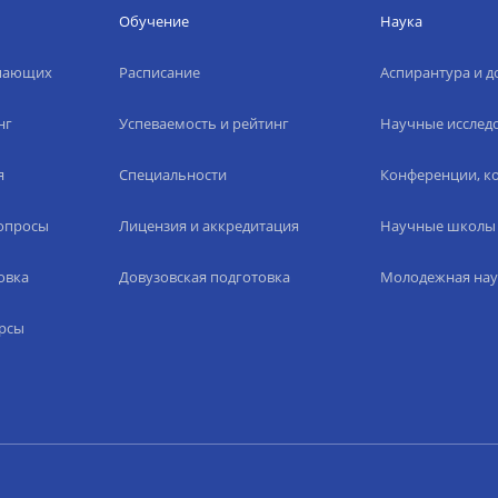
Обучение
Наука
упающих
Расписание
Аспирантура и д
нг
Успеваемость и рейтинг
Научные исслед
я
Специальности
Конференции, ко
вопросы
Лицензия и аккредитация
Научные школы
овка
Довузовская подготовка
Молодежная нау
рсы