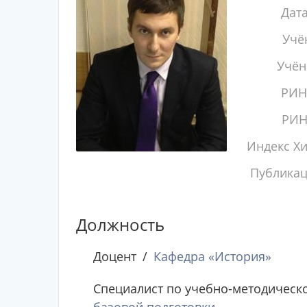
Дат
Учё
Учён
РИН
РИН
Индекс Х
Публика
Должность
Доцент
Кафедра «История»
Специалист по учебно-методическ