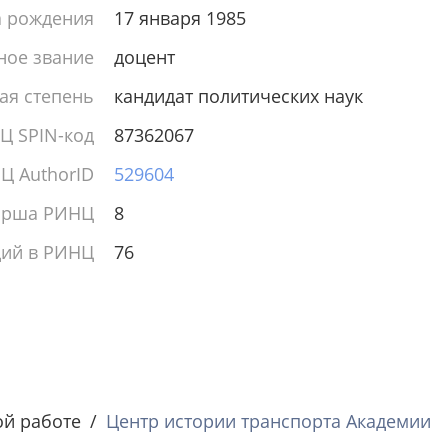
а рождения
17 января 1985
ное звание
доцент
ая степень
кандидат политических наук
Ц SPIN-код
87362067
Ц AuthorID
529604
ирша РИНЦ
8
ций в РИНЦ
76
ой работе
Центр истории транспорта Академии