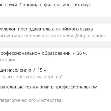
ие науки
кандидат филологических наук
илолог, преподаватель английского языка
ингвистическим университетом им. Добролюбова
профессиональном образовании
36 ч.
готовки
ощи населению
15 ч.
едагогического мастерства"
вательные технологии в профессиональном
едагогического мастерства»