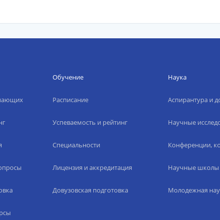
Обучение
Наука
упающих
Расписание
Аспирантура и д
нг
Успеваемость и рейтинг
Научные исслед
я
Специальности
Конференции, ко
вопросы
Лицензия и аккредитация
Научные школы
овка
Довузовская подготовка
Молодежная нау
рсы