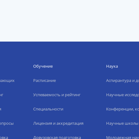
Обучение
Наука
упающих
Расписание
Аспирантура и д
нг
Успеваемость и рейтинг
Научные исслед
я
Специальности
Конференции, ко
вопросы
Лицензия и аккредитация
Научные школы
овка
Довузовская подготовка
Молодежная нау