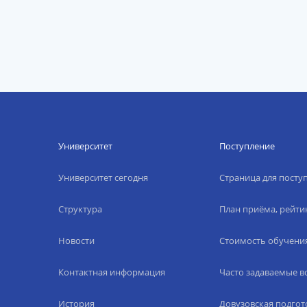
Университет
Поступление
Университет сегодня
Страница для пост
Структура
План приёма, рейти
Новости
Стоимость обучени
Контактная информация
Часто задаваемые 
История
Довузовская подгот