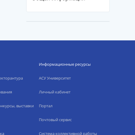
Информационные ресурсы
окторантура
АСУ Университет
ования
Личный кабинет
нкурсы, выставки
Портал
Почтовый сервис
ка
Система коллективной работы