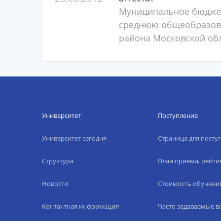
Муниципальное бюдже
среднюю общеобразова
района Московской об
Университет
Поступление
Университет сегодня
Страница для пост
Структура
План приёма, рейти
Новости
Стоимость обучени
Контактная информация
Часто задаваемые 