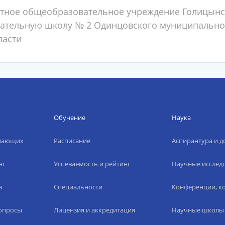
тное общеобразовательное учреждение Голицын
тельную школу № 2 Одинцовского муниципально
ласти
Обучение
Наука
упающих
Расписание
Аспирантура и д
нг
Успеваемость и рейтинг
Научные исслед
я
Специальности
Конференции, ко
вопросы
Лицензия и аккредитация
Научные школы