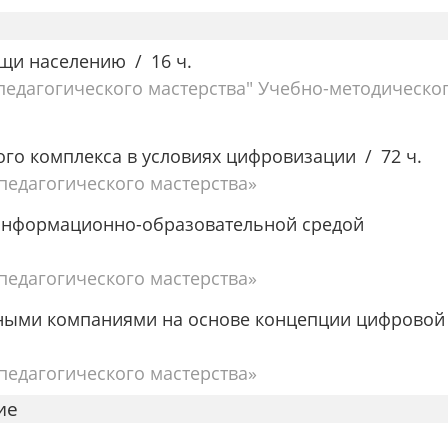
ощи населению
16 ч.
едагогического мастерства" Учебно-методическо
го комплекса в условиях цифровизации
72 ч.
едагогического мастерства»
 информационно-образовательной средой
едагогического мастерства»
ными компаниями на основе концепции цифровой
едагогического мастерства»
ие