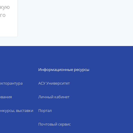
скую
го
Информационные ресурсы
окторантура
АСУ Университет
ования
Личный кабинет
нкурсы, выставки
Портал
Почтовый сервис