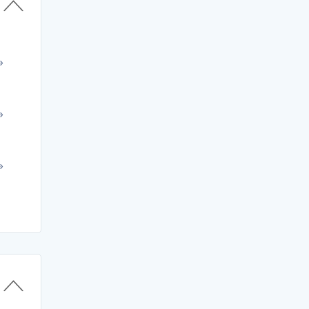
»
»
»