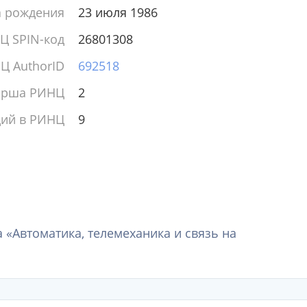
а рождения
23 июля 1986
Ц SPIN-код
26801308
Ц AuthorID
692518
ирша РИНЦ
2
ций в РИНЦ
9
 «Автоматика, телемеханика и связь на