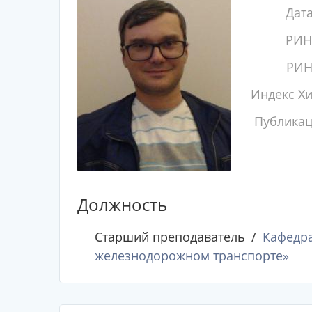
Дат
РИН
РИН
Индекс Х
Публика
Должность
Старший преподаватель
Кафедра
железнодорожном транспорте»