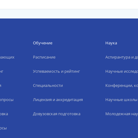
Обучение
Наука
упающих
Расписание
Аспирантура и д
нг
Успеваемость и рейтинг
Научные исслед
я
Специальности
Конференции, ко
вопросы
Лицензия и аккредитация
Научные школы
овка
Довузовская подготовка
Молодежная нау
рсы