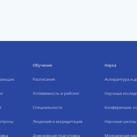
Обучение
Наука
упающих
Расписание
Аспирантура и д
нг
Успеваемость и рейтинг
Научные исслед
я
Специальности
Конференции, ко
вопросы
Лицензия и аккредитация
Научные школы
овка
Довузовская подготовка
Молодежная нау