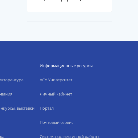
Информационные ресурсы
окторантура
АСУ Университет
ования
Личный кабинет
нкурсы, выставки
Портал
Почтовый сервис
ка
Система коллективной работы