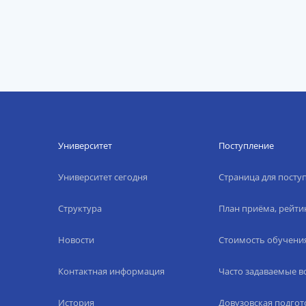
Университет
Поступление
Университет сегодня
Страница для пост
Структура
План приёма, рейти
Новости
Стоимость обучени
Контактная информация
Часто задаваемые 
История
Довузовская подгот