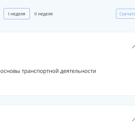
I неделя
II неделя
Скачат
основы транспортной деятельности