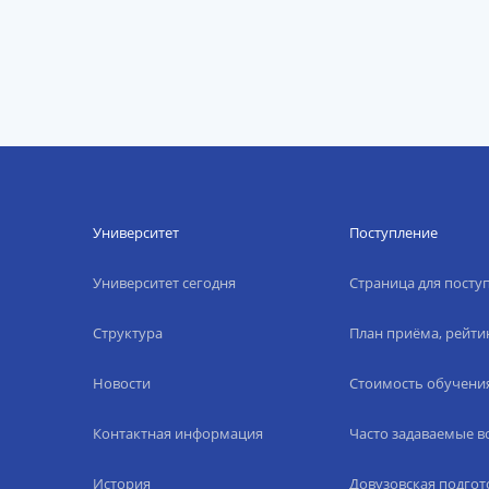
Университет
Поступление
Университет сегодня
Страница для пост
Структура
План приёма, рейти
Новости
Стоимость обучени
Контактная информация
Часто задаваемые 
История
Довузовская подгот