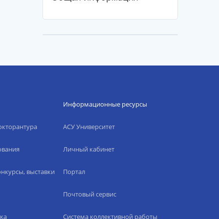
Информационные ресурсы
окторантура
АСУ Университет
ования
Личный кабинет
нкурсы, выставки
Портал
Почтовый сервис
ка
Система коллективной работы