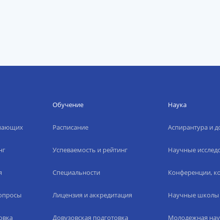
Обучение
Наука
упающих
Расписание
Аспирантура и д
нг
Успеваемость и рейтинг
Научные исслед
я
Специальности
Конференции, ко
вопросы
Лицензия и аккредитация
Научные школы
овка
Довузовская подготовка
Молодежная нау