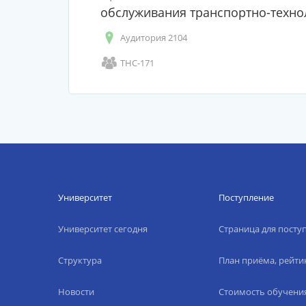
обслуживания транспортно-технол
Аудитория 2104
ТНС-171
Университет
Поступление
Университет сегодня
Страница для пост
Структура
План приёма, рейти
Новости
Стоимость обучени