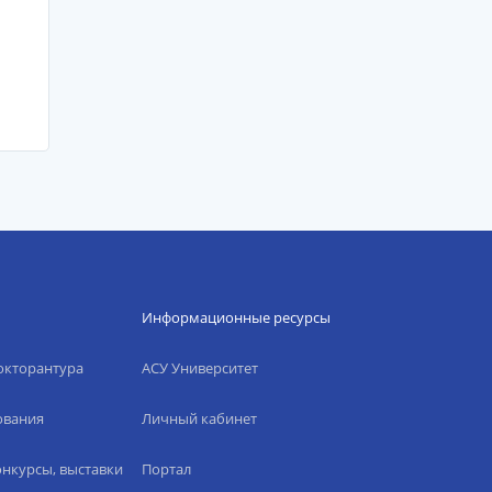
Информационные ресурсы
окторантура
АСУ Университет
ования
Личный кабинет
нкурсы, выставки
Портал