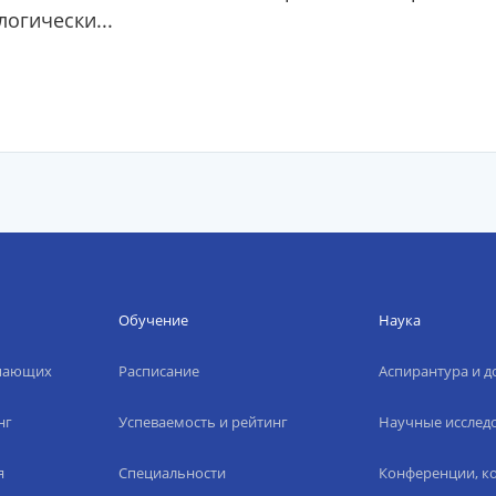
огически...
Обучение
Наука
упающих
Расписание
Аспирантура и д
нг
Успеваемость и рейтинг
Научные исслед
я
Специальности
Конференции, ко