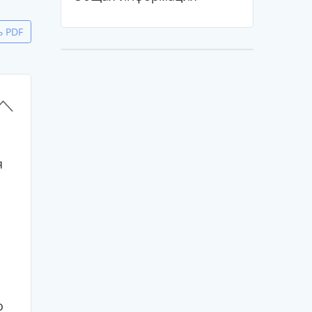
ь PDF
я
о