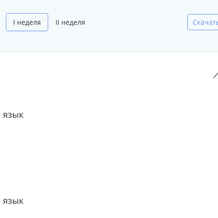
I неделя
II неделя
Скачат
 язык
 язык