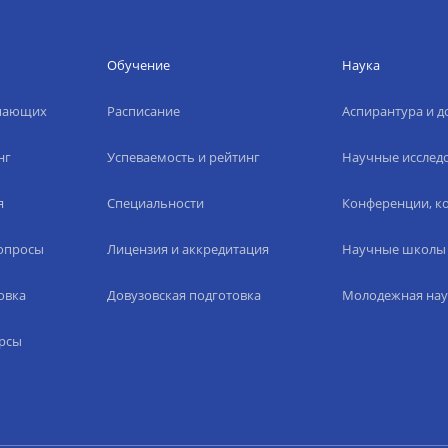
Обучение
Наука
упающих
Расписание
Аспирантура и д
нг
Успеваемость и рейтинг
Научные исслед
я
Специальности
Конференции, ко
вопросы
Лицензия и аккредитация
Научные школы
овка
Довузовская подготовка
Молодежная нау
рсы