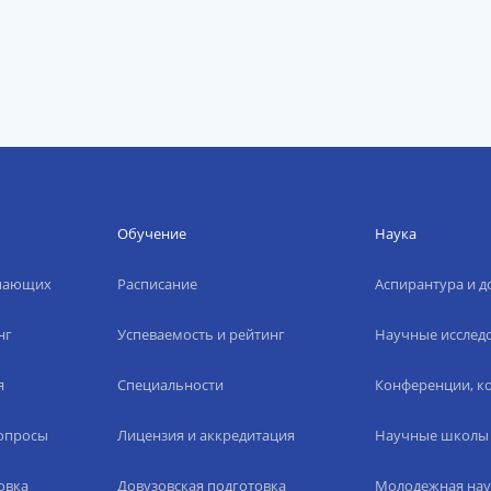
Обучение
Наука
упающих
Расписание
Аспирантура и д
нг
Успеваемость и рейтинг
Научные исслед
я
Специальности
Конференции, ко
вопросы
Лицензия и аккредитация
Научные школы
овка
Довузовская подготовка
Молодежная нау