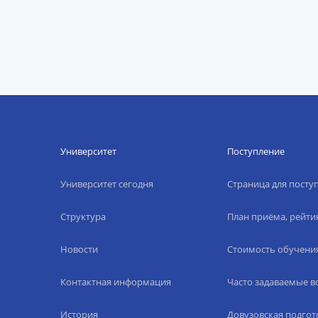
Университет
Поступление
Университет сегодня
Страница для пост
Структура
План приёма, рейти
Новости
Стоимость обучени
Контактная информация
Часто задаваемые 
История
Довузовская подгот