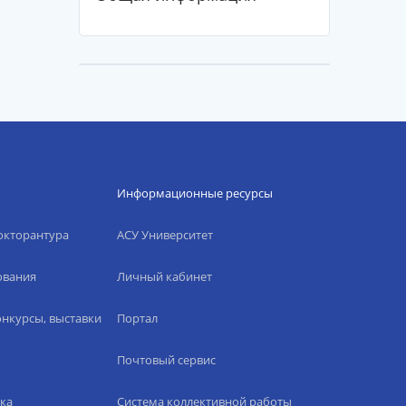
Информационные ресурсы
окторантура
АСУ Университет
ования
Личный кабинет
нкурсы, выставки
Портал
Почтовый сервис
ка
Система коллективной работы