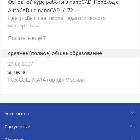
Основной курс работы в nanoCAD. Переход с
AutoCAD на nanoCAD
72 ч.
Центр «Высшая школа педагогического
мастерства»
Показать ещё 7
среднее (полное) общее образование
23.06.2007
аттестат
ГОУ СОШ №414 города Москвы
Университет
Поступление
Обучение