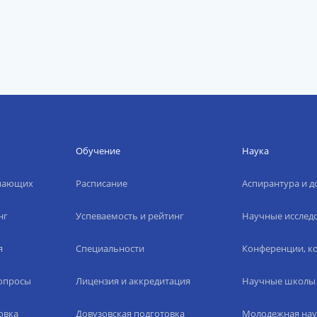
Обучение
Наука
упающих
Расписание
Аспирантура и д
нг
Успеваемость и рейтинг
Научные исслед
я
Специальности
Конференции, ко
вопросы
Лицензия и аккредитация
Научные школы
овка
Довузовская подготовка
Молодежная нау