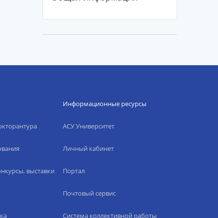
Информационные ресурсы
окторантура
АСУ Университет
ования
Личный кабинет
нкурсы, выставки
Портал
Почтовый сервис
ка
Система коллективной работы