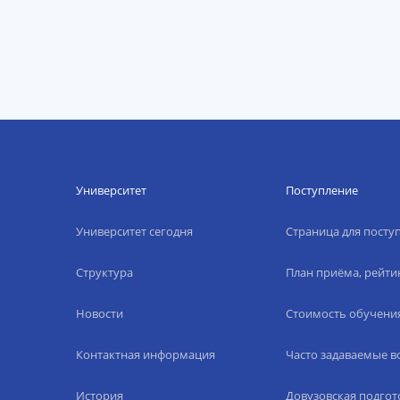
Университет
Поступление
Университет сегодня
Страница для пост
Структура
План приёма, рейти
Новости
Стоимость обучени
Контактная информация
Часто задаваемые 
История
Довузовская подгот