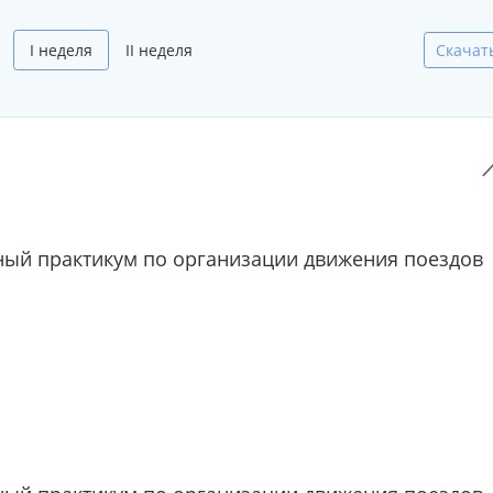
I неделя
II неделя
Скачат
ый практикум по организации движения поездов