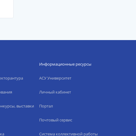
Информационные ресурсы
окторантура
АСУ Университет
ования
Личный кабинет
нкурсы, выставки
Портал
Почтовый сервис
ка
Система коллективной работы