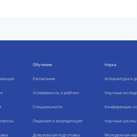
Обучение
Наука
упающих
Расписание
Аспирантура и д
нг
Успеваемость и рейтинг
Научные исслед
я
Специальности
Конференции, ко
вопросы
Лицензия и аккредитация
Научные школы
овка
Довузовская подготовка
Молодежная нау