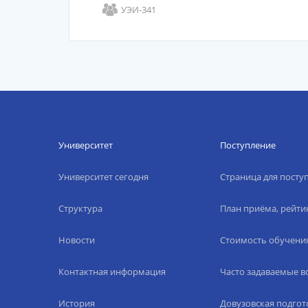
УЭИ-341
Университет
Поступление
Университет сегодня
Страница для пост
Структура
План приёма, рейти
Новости
Стоимость обучени
Контактная информация
Часто задаваемые 
История
Довузовская подгот