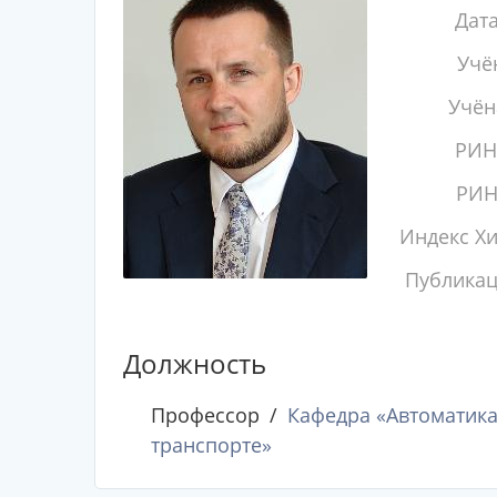
Дат
Учё
Учён
РИН
РИН
Индекс Х
Публика
Должность
Профессор
Кафедра «Автоматика
транспорте»