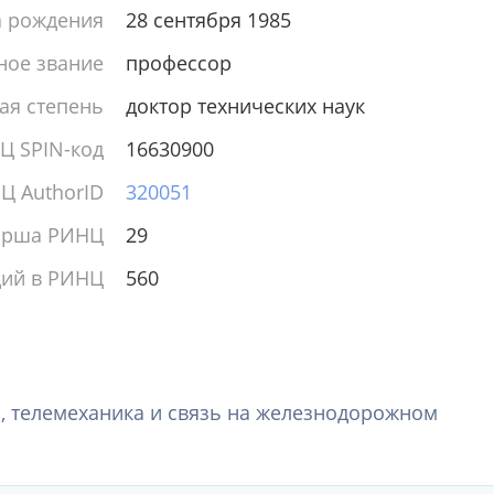
а рождения
28 сентября 1985
ное звание
профессор
ая степень
доктор технических наук
Ц SPIN-код
16630900
Ц AuthorID
320051
ирша РИНЦ
29
ций в РИНЦ
560
, телемеханика и связь на железнодорожном