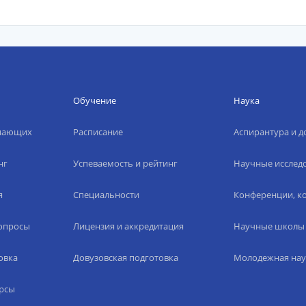
Обучение
Наука
упающих
Расписание
Аспирантура и д
нг
Успеваемость и рейтинг
Научные исслед
я
Специальности
Конференции, ко
вопросы
Лицензия и аккредитация
Научные школы
овка
Довузовская подготовка
Молодежная нау
рсы