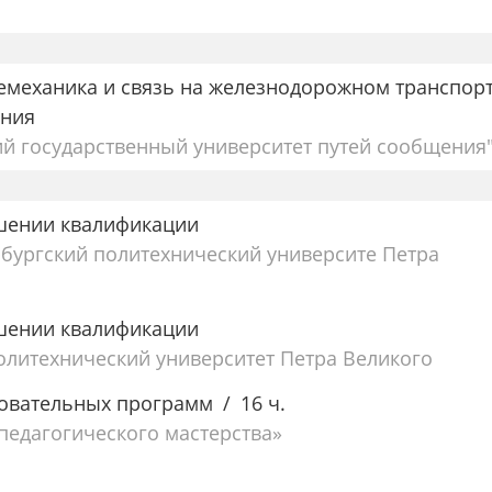
лемеханика и связь на железнодорожном транспор
ения
й государственный университет путей сообщения
шении квалификации
бургский политехнический университе Петра
шении квалификации
олитехнический университет Петра Великого
овательных программ
16 ч.
едагогического мастерства»