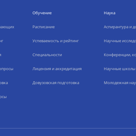
Обучение
Наука
упающих
Расписание
Аспирантура и д
нг
Успеваемость и рейтинг
Научные исслед
я
Специальности
Конференции, ко
вопросы
Лицензия и аккредитация
Научные школы
овка
Довузовская подготовка
Молодежная нау
рсы