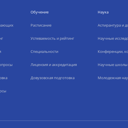
Обучение
Наука
упающих
Расписание
Аспирантура и д
нг
Успеваемость и рейтинг
Научные исслед
я
Специальности
Конференции, ко
вопросы
Лицензия и аккредитация
Научные школы
овка
Довузовская подготовка
Молодежная нау
рсы