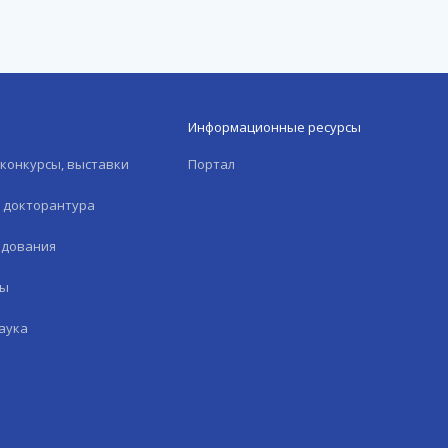
Информационные ресурсы
конкурсы, выставки
Портал
и докторантура
едования
лы
аука