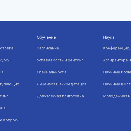
Обучение
Наука
готовка
Расписание
Конференции, 
курсы
Успеваемость и рейтинг
Аспирантура 
ия
Специальности
Научные иссл
ступающих
Лицензия и аккредитация
Научные шко
тинг
Довузовская подготовка
Молодежная н
ния
е вопросы