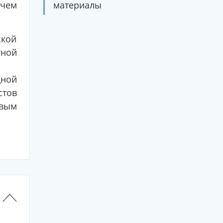
 чем
материалы
ской
тной
дной
стов
овым