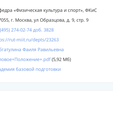
федра «Физическая культура и спорт», ФКиС
055, г. Москва, ул Образцова, д. 9, стр. 9
(495) 274-02-74 доб. 3828
ps://rut-miit.ru/depts/23263
бгатулина Фаиля Равильевна
повое+Положение+.pdf
(5,92 Мб)
адемия базовой подготовки