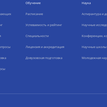
Обучение
Наука
упающих
Расписание
Аспирантура и д
нг
Успеваемость и рейтинг
Научные исслед
я
Специальности
Конференции, ко
вопросы
Лицензия и аккредитация
Научные школы
овка
Довузовская подготовка
Молодежная нау
рсы