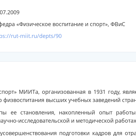
.07.2009
федра «Физическое воспитание и спорт», ФВиС
ps://rut-miit.ru/depts/90
порт» МИИТа, организованная в 1931 году, явля
р физвоспитания высших учебных заведений стра
пы ее становления, накопленный опыт работ
научно-исследовательской и методической работах
 усовершенствования подготовки кадров для отр