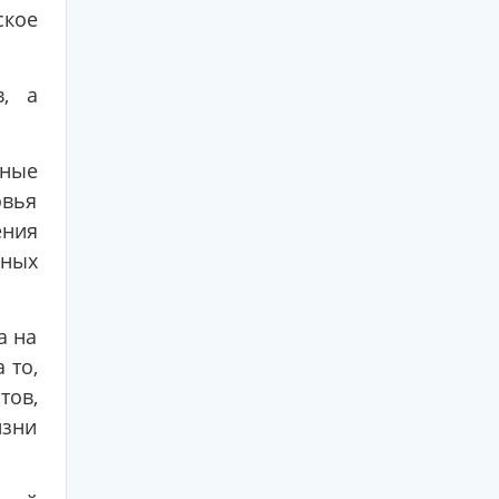
кое
в, а
ьные
овья
ения
бных
а на
 то,
тов,
изни