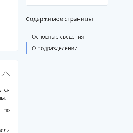
Содержимое страницы
Основные сведения
О подразделении
ется
ны.
ы по
.
асли