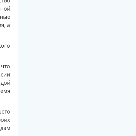
тво
нной
рные
я, а
кого
 что
ссии
одой
ремя
шего
оих
идам