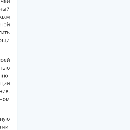
ачей
нный
кв.м
вной
тить
мощи
воей
стью
но-
иции
ие.
жном
вную
гии,