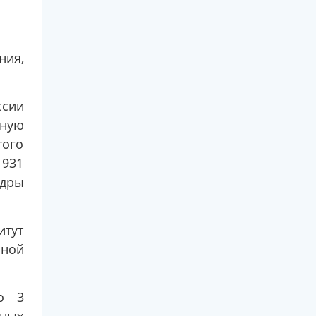
ния,
ссии
бную
того
1931
едры
итут
чной
о 3