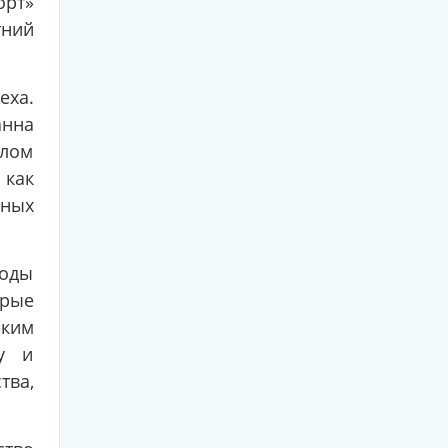
орт»
тний
еха.
анна
елом
как
нных
оды
орые
аким
у и
ва,