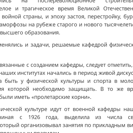
лись на послереволюционное строительс
яжелое и трагическое время Великой Отечестве
войной страны, и эпоху застоя, перестройку, бу
аморфозы на рубеже старого и нового тысячелети
 высшего образования.
 менялись и задачи, решаемые кафедрой физичес
вязанные с созданием кафедры, следует отметить,
наших институтах начались в период живой диску
на быть у физической культуры и спорта в мол
ния которой необходимо защищать. В то же в
были иметь «пролетарские корни».
зической культуре идут от военной кафедры на
ачиная с 1926 года, выделила из числа св
который организовывал занятия по прикладным в