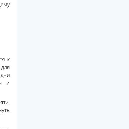
щему
ся к
 для
 дни
ся и
яти,
нуть