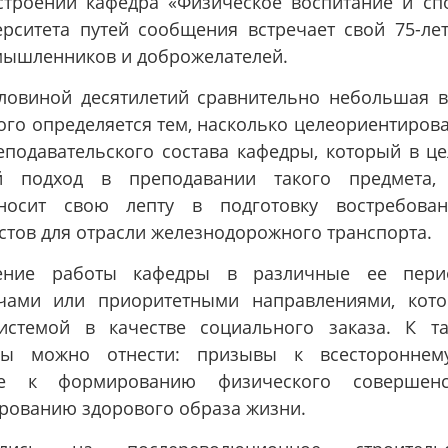
строении кафедра «Физическое воспитание и сп
ерситета путей сообщения встречает свой 75-ле
омышленников и доброжелателей.
ловиной десятилетий сравнительно небольшая в
го определяется тем, насколько целеориентиров
еподавательского состава кафедры, который в ц
 подход в преподавании такого предмета, 
вносит свою лепту в подготовку востребова
тов для отрасли железнодорожного транспорта.
ление работы кафедры в различные ее пери
ачами или приоритетными направлениями, кот
истемой в качестве социального заказа. К т
ды можно отнести: призывы к всестороннем
е к формированию физического совершенст
рованию здорового образа жизни.