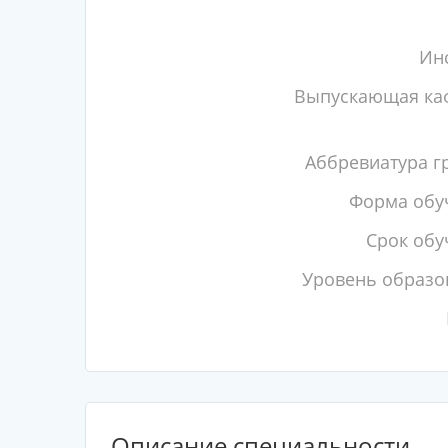
Инс
Выпускающая ка
Аббревиатура г
Форма обу
Срок обу
Уровень образо
Описание специальности