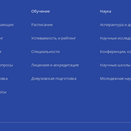
Обучение
Наука
упающих
Расписание
Аспирантура и д
нг
Успеваемость и рейтинг
Научные исслед
я
Специальности
Конференции, ко
вопросы
Лицензия и аккредитация
Научные школы
овка
Довузовская подготовка
Молодежная нау
рсы