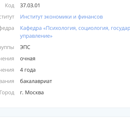
Код
37.03.01
титут
Институт экономики и финансов
федра
Кафедра «Психология, социология, госуда
управление»
руппы
ЭПС
чения
очная
чения
4 года
вания
бакалавриат
Город
г. Москва