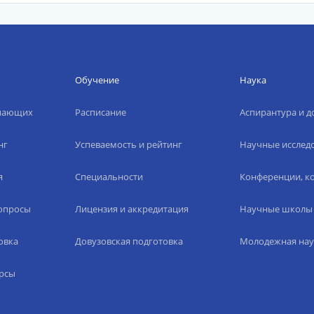
Обучение
Наука
упающих
Расписание
Аспирантура и д
нг
Успеваемость и рейтинг
Научные исслед
я
Специальности
Конференции, ко
вопросы
Лицензия и аккредитация
Научные школы
овка
Довузовская подготовка
Молодежная нау
рсы