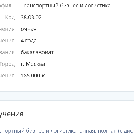
офиль
Транспортный бизнес и логистика
Код
38.03.02
чения
очная
чения
4 года
вания
бакалавриат
Город
г. Москва
чения
185 000
₽
учения
спортный бизнес и логистика, очная, полная (с ди