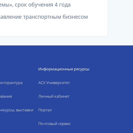
мы», срок обучения 4 года
правление транспортным бизнесом
Информационные ресурсы
окторантура
АСУ Университет
ования
Личный кабинет
нкурсы, выставки
Портал
Почтовый сервис