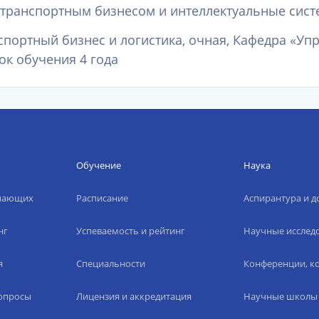
 транспортным бизнесом и интеллектуальные систе
нспортный бизнес и логистика, очная, Кафедра «У
ок обучения 4 года
Обучение
Наука
упающих
Расписание
Аспирантура и д
нг
Успеваемость и рейтинг
Научные исслед
я
Специальности
Конференции, ко
вопросы
Лицензия и аккредитация
Научные школы