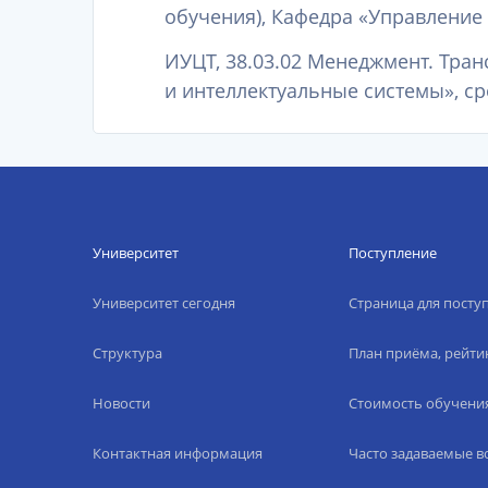
обучения), Кафедра «Управление
ИУЦТ, 38.03.02 Менеджмент. Тра
и интеллектуальные системы», ср
Университет
Поступление
Университет сегодня
Страница для пост
Структура
План приёма, рейти
Новости
Стоимость обучени
Контактная информация
Часто задаваемые 