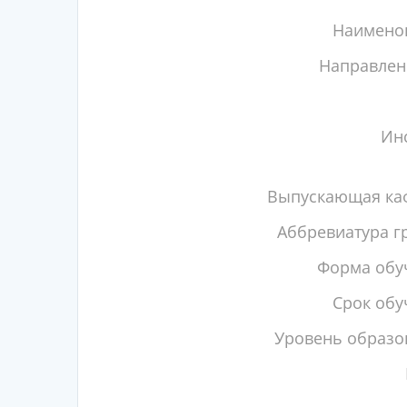
Наимено
Направлен
Инс
Выпускающая ка
Аббревиатура г
Форма обу
Срок обу
Уровень образо