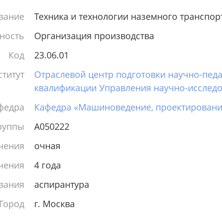
вание
Техника и технологии наземного транспор
ность
Организация производства
Код
23.06.01
титут
Отраслевой центр подготовки научно-пед
квалификации Управления научно-исследо
федра
Кафедра «Машиноведение, проектирование
руппы
А050222
чения
очная
чения
4 года
вания
аспирантура
Город
г. Москва