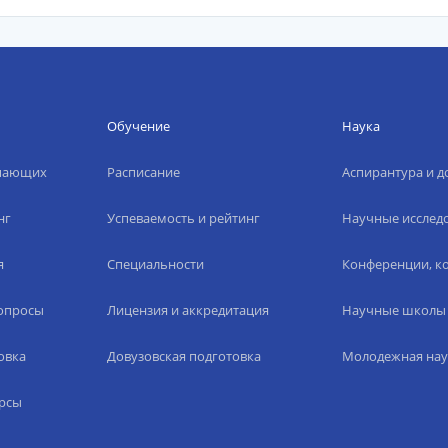
Обучение
Наука
упающих
Расписание
Аспирантура и д
нг
Успеваемость и рейтинг
Научные исслед
я
Специальности
Конференции, ко
вопросы
Лицензия и аккредитация
Научные школы
овка
Довузовская подготовка
Молодежная нау
рсы