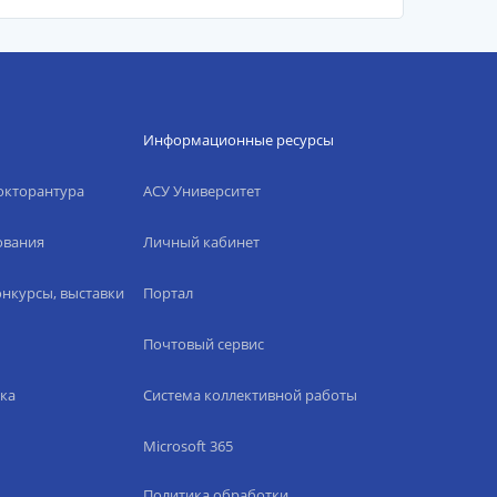
Информационные ресурсы
окторантура
АСУ Университет
ования
Личный кабинет
нкурсы, выставки
Портал
Почтовый сервис
ка
Система коллективной работы
Microsoft 365
Политика обработки