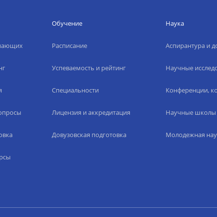
Обучение
Наука
упающих
Расписание
Аспирантура и д
нг
Успеваемость и рейтинг
Научные исслед
я
Специальности
Конференции, ко
вопросы
Лицензия и аккредитация
Научные школы
овка
Довузовская подготовка
Молодежная нау
рсы