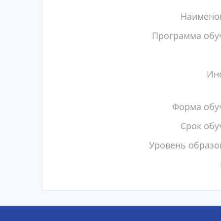
Наимено
Программа обу
Инс
Форма обу
Срок обу
Уровень образо