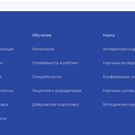
Обучение
Наука
упающих
Расписание
Аспирантура и д
нг
Успеваемость и рейтинг
Научные исслед
я
Специальности
Конференции, ко
вопросы
Лицензия и аккредитация
Научные школы
овка
Довузовская подготовка
Молодежная нау
рсы