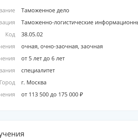
вание
Таможенное дело
зация
Таможенно-логистические информационны
Код
38.05.02
чения
очная, очно-заочная, заочная
чения
от 5 лет до 6 лет
вания
специалитет
Город
г. Москва
чения
от 113 500 до 175 000
₽
учения