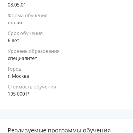
08.05.01
Форма обучения
очная
Срок обучения
6 лет
Уровень образования
специалитет
Город
г. Москва
Стоимость обучения
195 000
₽
Реализуемые программы обучения