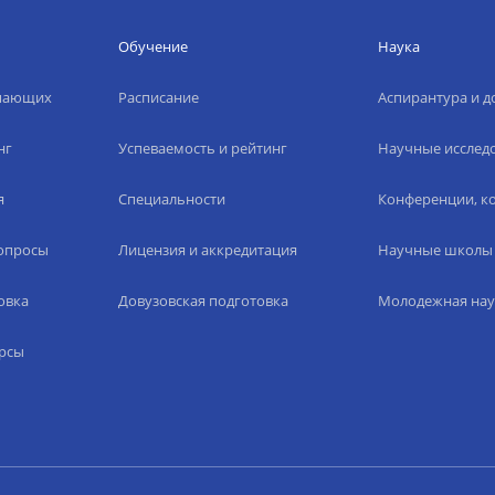
Обучение
Наука
упающих
Расписание
Аспирантура и д
нг
Успеваемость и рейтинг
Научные исслед
я
Специальности
Конференции, ко
вопросы
Лицензия и аккредитация
Научные школы
овка
Довузовская подготовка
Молодежная нау
рсы