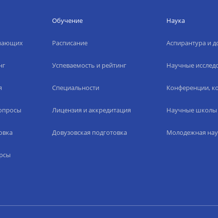
Обучение
Наука
упающих
Расписание
Аспирантура и д
нг
Успеваемость и рейтинг
Научные исслед
я
Специальности
Конференции, ко
вопросы
Лицензия и аккредитация
Научные школы
овка
Довузовская подготовка
Молодежная нау
рсы