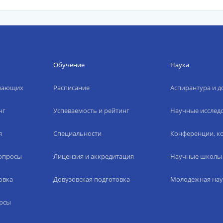
Обучение
Наука
упающих
Расписание
Аспирантура и д
нг
Успеваемость и рейтинг
Научные исслед
я
Специальности
Конференции, ко
вопросы
Лицензия и аккредитация
Научные школы
овка
Довузовская подготовка
Молодежная нау
рсы