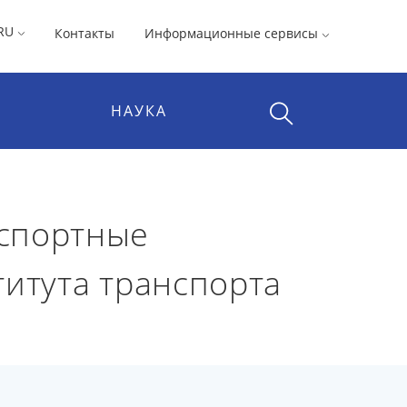
RU
Контакты
Информационные сервисы
НАУКА
нспортные
титута транспорта