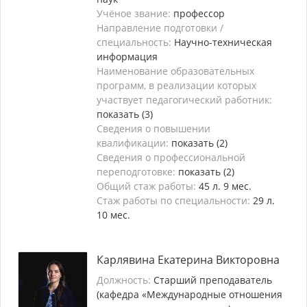
Учёное звание:
профессор
Направление подготовки /
специальность:
Научно-техническая
информация
Наименование образовательных
программ, в реализации которых
участвует педагогический работник:
показать (3)
Сведения о повышении
квалификации:
показать (2)
Сведения о профессиональной
переподготовке:
показать (2)
Общий стаж работы:
45 л. 9 мес.
Стаж работы по специальности:
29 л.
10 мес.
Карлявина Екатерина Викторовна
Должность:
Старший преподаватель
(кафедра «Международные отношения