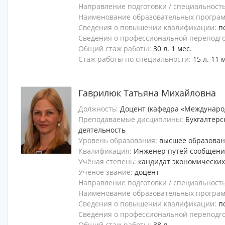
Направление подготовки / специальност
Наименование образовательных программ
Сведения о повышении квалификации:
п
Сведения о профессиональной переподг
Общий стаж работы:
30 л. 1 мес.
Стаж работы по специальности:
15 л. 11 
Гаврилюк Татьяна Михайловна
Должность:
Доцент (кафедра «Междунаро
Преподаваемые дисциплины:
Бухгалтерс
деятельность
Уровень образования:
высшее образова
Квалификация:
Инженер путей сообщени
Учёная степень:
кандидат экономических
Учёное звание:
доцент
Направление подготовки / специальност
Наименование образовательных программ
Сведения о повышении квалификации:
п
Сведения о профессиональной переподг
Общий стаж работы:
38 л.