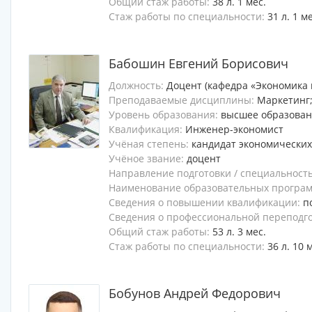
Общий стаж работы:
38 л. 1 мес.
Стаж работы по специальности:
31 л. 1 м
Бабошин Евгений Борисович
Должность:
Доцент (кафедра «Экономика 
Преподаваемые дисциплины:
Маркетинг
Уровень образования:
высшее образова
Квалификация:
Инженер-экономист
Учёная степень:
кандидат экономических
Учёное звание:
доцент
Направление подготовки / специальност
Наименование образовательных программ
Сведения о повышении квалификации:
п
Сведения о профессиональной переподг
Общий стаж работы:
53 л. 3 мес.
Стаж работы по специальности:
36 л. 10 
Бобунов Андрей Федорович