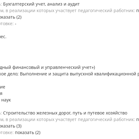
ь:
Бухгалтерский учет, анализ и аудит
, в реализации которых участвует педагогический работник:
п
оказать (2)
отовке:
-
мес.
дный финансовый и управленческий учет»)
кое дело; Выполнение и защита выпускной квалификационной р
ние
я
 наук
ь:
Строительство железных дорог, путь и путевое хозяйство
, в реализации которых участвует педагогический работник:
п
оказать (3)
отовке:
показать (2)