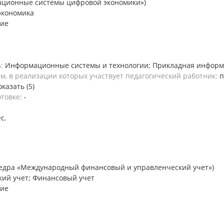
ационные системы цифровой экономики»)
экономика
ние
ь:
Информационные системы и технологии; Прикладная информ
, в реализации которых участвует педагогический работник:
п
оказать (5)
отовке:
-
ес.
едра «Международный финансовый и управленческий учет»)
кий учет; Финансовый учет
ние