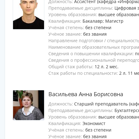
Должность:
Ассистент (кафедра «Информ
Преподаваемые дисциплины:
Цифровая 
Уровень образования:
высшее образова
Квалификация:
Бакалавр; Магистр
Учёная степень:
без степени
Учёное звание:
без звания
Направление подготовки / специальност
Наименование образовательных программ
Сведения о повышении квалификации:
п
Сведения о профессиональной переподг
Общий стаж работы:
12 л. 2 мес.
Стаж работы по специальности:
2 л. 11 м
Васильева Анна Борисовна
Должность:
Старший преподаватель (каф
Преподаваемые дисциплины:
Бухгалтерс
Уровень образования:
высшее образова
Квалификация:
Экономист
Учёная степень:
без степени
Учёное звание:
без звания