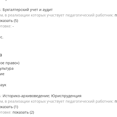
ь:
Бухгалтерский учет и аудит
, в реализации которых участвует педагогический работник:
п
оказать (5)
отовке:
-
ес.
а
ое право»)
ультура
ние
наук
ь:
Историко-архивоведение; Юриспруденция
, в реализации которых участвует педагогический работник:
п
оказать (1)
отовке:
показать (2)