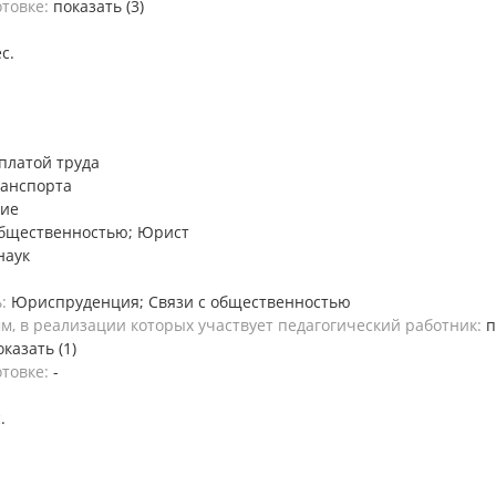
отовке:
показать (3)
ес.
платой труда
ранспорта
ние
общественностью; Юрист
наук
ь:
Юриспруденция; Связи с общественностью
, в реализации которых участвует педагогический работник:
п
оказать (1)
отовке:
-
.