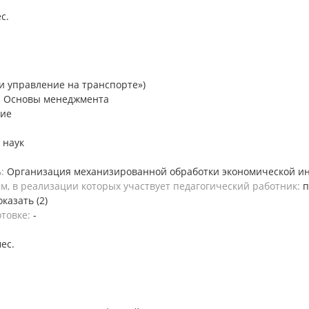
ес.
и управление на транспорте»)
; Основы менеджмента
ние
 наук
ь:
Организация механизированной обработки экономической 
, в реализации которых участвует педагогический работник:
п
оказать (2)
отовке:
-
мес.