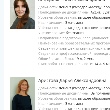
Должность:
Доцент (кафедра «Междунаро
Преподаваемые дисциплины:
Аудит; Бух
Уровень образования:
высшее образова
Квалификация:
Экономист
Учёная степень:
кандидат экономических
Учёное звание:
без звания
Направление подготовки / специальност
Наименование образовательных программ
Сведения о повышении квалификации:
п
Сведения о профессиональной переподг
Общий стаж работы:
19 л. 2 мес.
Стаж работы по специальности:
14 л. 5 м
Аристова Дарья Александровна
Должность:
Доцент (кафедра «Междунаро
Преподаваемые дисциплины:
Выполнени
Уровень образования:
высшее образова
Квалификация:
Экономист
Учёная степень:
кандидат экономических