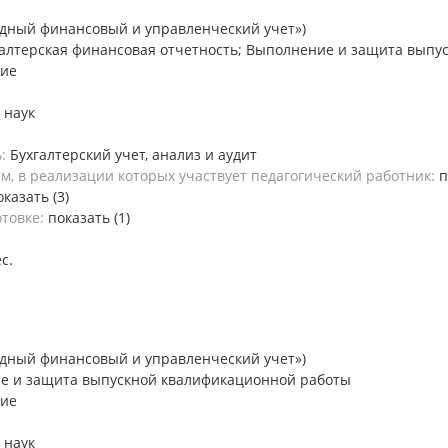
дный финансовый и управленческий учет»)
галтерская финансовая отчетность; Выполнение и защита вып
ние
 наук
ь:
Бухгалтерский учет, анализ и аудит
, в реализации которых участвует педагогический работник:
п
оказать (3)
отовке:
показать (1)
ес.
дный финансовый и управленческий учет»)
е и защита выпускной квалификационной работы
ние
 наук