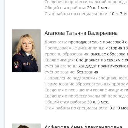
Сведения о профессиональной переподг
Общий стаж работы:
20 л. 1 мес.
Стаж работы по специальности:
10 л. 7 м
Агапова Татьяна Валерьевна
Должность:
преподаватель с почасовой о
Преподаваемые дисциплины:
История т
Уровень образования:
высшее образова
Квалификация:
Специалист по связям с 
Учёная степень:
кандидат политических 
Учёное звание:
без звания
Направление подготовки / специальност
Наименование образовательных программ
Сведения о повышении квалификации:
п
Сведения о профессиональной переподг
Общий стаж работы:
30 л. 3 мес.
Стаж работы по специальности:
9 л. 9 мес
Алферова Анна Александровна