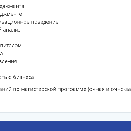
еджмента
еджменте
низационное поведение
й анализ
апиталом
а
вления
стью бизнеса
ний по магистерской программе (очная и очно-з