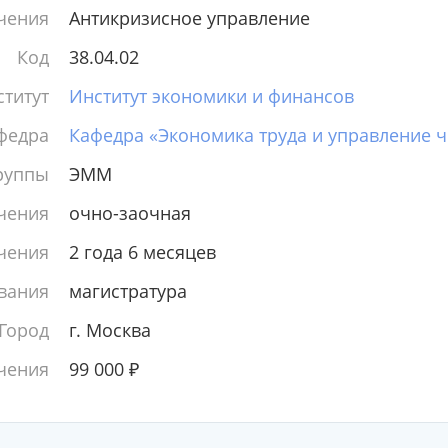
чения
Антикризисное управление
Код
38.04.02
титут
Институт экономики и финансов
федра
Кафедра «Экономика труда и управление 
руппы
ЭММ
чения
очно-заочная
чения
2 года 6 месяцев
вания
магистратура
Город
г. Москва
чения
99 000
₽