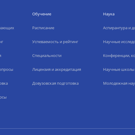
Обучение
Наука
упающих
Расписание
Аспирантура и д
нг
Успеваемость и рейтинг
Научные исслед
я
Специальности
Конференции, ко
вопросы
Лицензия и аккредитация
Научные школы
овка
Довузовская подготовка
Молодежная нау
рсы