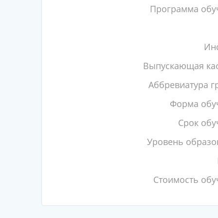
Программа обу
Инс
Выпускающая ка
Аббревиатура г
Форма обу
Срок обу
Уровень образо
Стоимость обу