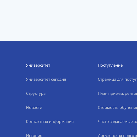
Университет
Поступление
Университет сегодня
Страница для пост
Структура
План приёма, рейти
Новости
Стоимость обучени
Контактная информация
Часто задаваемые 
История
Довузовская подгот