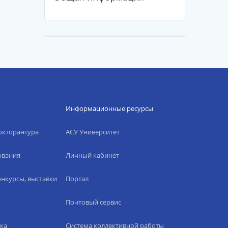
Информационные ресурсы
окторантура
АСУ Университет
ования
Личный кабинет
нкурсы, выставки
Портал
Почтовый сервис
ка
Система коллективной работы