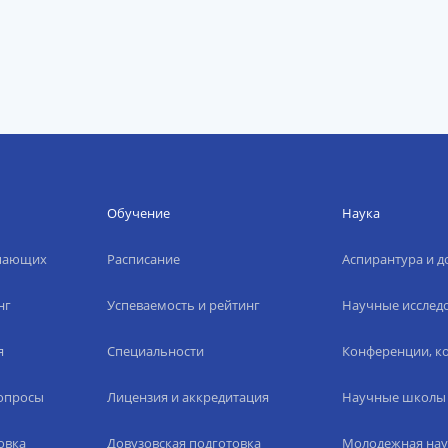
Обучение
Наука
упающих
Расписание
Аспирантура и д
нг
Успеваемость и рейтинг
Научные исслед
я
Специальности
Конференции, ко
вопросы
Лицензия и аккредитация
Научные школы
овка
Довузовская подготовка
Молодежная нау